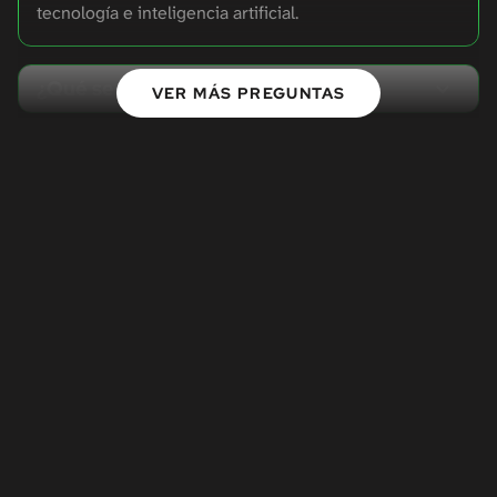
tecnología e inteligencia artificial.
¿Qué servicios ofrece Nativo?
VER MÁS PREGUNTAS
¿Con qué tipo de marcas trabaja Nativo?
¿Nativo trabaja creatividad y medios en
conjunto?
¿Nativo desarrolla soluciones digitales y
de innovación?
¿Nativo puede desarrollar campañas
publicitarias y campañas digitales?
¿Nativo puede ayudar con SEO y GEO?